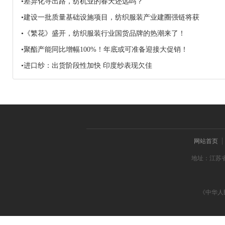
•差异化寻出路，纺机业的春天还远吗？
•建设一批质量基础设施项目，纺织服装产业建圈强链将获
•《繁花》盛开，纺织服装行业国货品牌的热潮来了！
•聚酯产能同比增幅100%！年底或可准备迎接大促销！
•进口纱：出货阶段性加快 印度纱表现欠佳
网站首页
地址：江苏省
《中华人