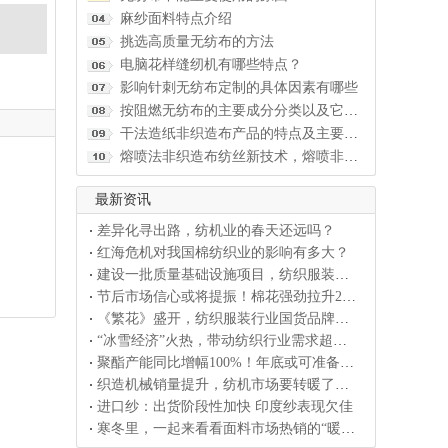
麻纱面料特点介绍
挑选高质量无纺布的方法
电脑花样缝纫机有哪些特点？
影响针刺无纺布定制的具体因素有哪些
按阻燃无纺布的主要成分分类以及它们各自的优点
干法造纸非织造布产品的特点及主要用途详细介绍
熔喷法非织造布纺丝新技术，熔喷非织造布应用领域
最新资讯
差异化寻出路，纺机业的春天还远吗？
红海危机对我国棉纺织业的影响有多大？
建设一批质量基础设施项目，纺织服装产业建圈强链将获新
节后市场信心或将提振！棉花强劲拉升2%，大中型企业纱
《繁花》盛开，纺织服装行业国货品牌的热潮来了！
“冰雪经济”火热，带动纺织行业需求超预期！
聚酯产能同比增幅100%！年底或可准备迎接大促销！
织造机械销量提升，纺机市场要转暖了吗？
进口纱：出货阶段性加快 印度纱表现欠佳
寒冬里，一起来看看面料市场热销的“暖经济”