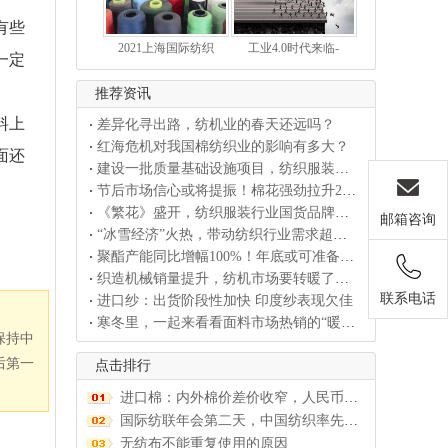
有些
2021上海国际纺织
工业4.0时代来临-
一定
推荐资讯
料上
差异化寻出路，纺机业的春天还远吗？
红海危机对我国棉纺织业的影响有多大？
面还
建设一批质量基础设施项目，纺织服装产业建圈
节后市场信心或将提振！棉花强劲拉升2%，大
《繁花》盛开，纺织服装行业国货品牌的热潮来
邮箱咨询
“冰雪经济”火热，带动纺织行业需求超预期！
聚酯产能同比增幅100%！年底或可准备迎接
织造机械销量提升，纺机市场要转暖了吗？
联系电话
进口纱：出货阶段性加快 印度纱表现欠佳
寒冬里，一起来看看面料市场热销的“暖经济”
保持中
后第一
点击排行
进口棉：内外棉价差价收窄，人民币资源也卖不动了！
国际纺联年会第二天，中国纺织率先复苏经验引全球同业高
无纺布不能重复使用的原因