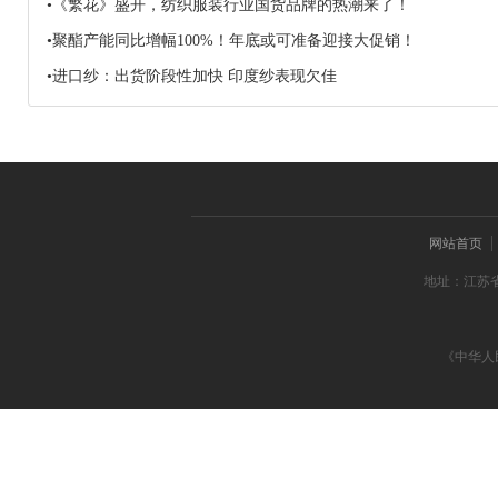
•《繁花》盛开，纺织服装行业国货品牌的热潮来了！
•聚酯产能同比增幅100%！年底或可准备迎接大促销！
•进口纱：出货阶段性加快 印度纱表现欠佳
网站首页
地址：江苏省
《中华人