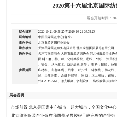
2020第十六届北京国际
展会开始时间：2020-1
展会日期
2020-10-21 09:58:25 至2020-10-21 09:58:25
展出地址
中国国际展览中心(老馆)
主办单位
北京服装纺织行业协会
承办单位
天津星际展览服务有限公司 北京企阳国际展览有限公司
协办单位
天津市服装商会 大连市服装纺织协会 河北省服装行业协
面 料：麻、棉、丝、化纤类梭织、毛织 、针织 、涂层织
、烫金 、纳米技术、纺织品检 测等； 辅 料：钮扣 、拉
参展范围
印材料、 印标条码 、线带 、粘扣带 、缝纫线 、绣花线
纱、天然纤维 、合成 纤维等； 家 纺：床上用品 、窗帘
件/CAD/CAM 、激光雕刻、切割设备、 纺织服装(城)商
展会说明
市场前景 北京是国家中心城市、超大城市，全国文化中心
北京纺织服装产业链在我国是发展较好且较完整的产业链